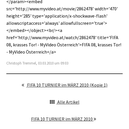
</param><embed
src='http://www.myvideo.at/movie/2862478' width='470'
height='285' type='application/x-shockwave-flash'
allowscriptaccess='always' allowfullscreen='true'>
</embed></object><br/><a
href='http://www.myvideo.at/watch/2862478' title='FIFA
08, krasses Tor! - MyVideo Österreich'>FIFA 08, krasses Tor!
- MyVideo Österreich</a>
Christoph Tremmel, 03.03.2010 um 09:03
FIFA 10 TURNIER im MÄRZ 2010 (Kopie 1)
Alle Artikel
FIFA 10 TURNIER im MÄRZ 2010