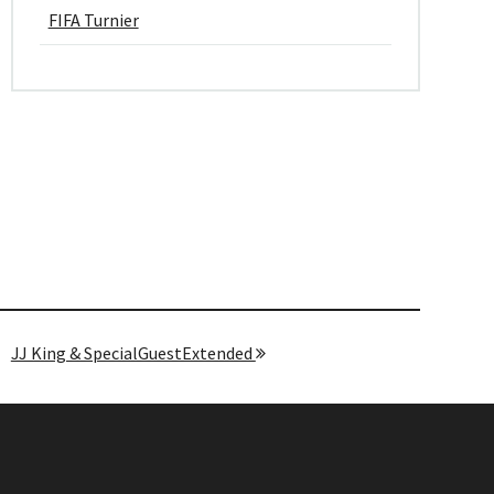
FIFA Turnier
JJ King & SpecialGuestExtended