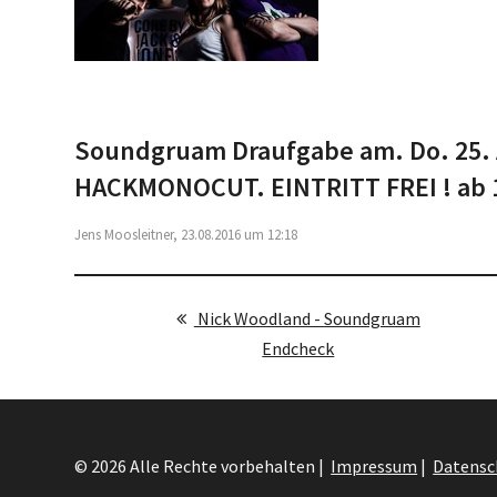
Soundgruam Draufgabe am. Do. 25.
HACKMONOCUT. EINTRITT FREI ! ab 1
Jens Moosleitner, 23.08.2016 um 12:18
Nick Woodland - Soundgruam
Endcheck
© 2026 Alle Rechte vorbehalten |
Impressum
|
Datensc