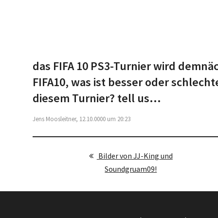
das FIFA 10 PS3-Turnier wird demnäc
FIFA10, was ist besser oder schlecht
diesem Turnier? tell us...
Jens Moosleitner, 12.10.0000 um 20:23
Bilder von JJ-King und
Soundgruam09!