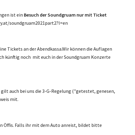
ngen ist ein
Besuch der Soundgruam nur mit Ticket
try.at/soundgruam2021part2?l=en
eine Tickets an der Abendkassa.Wir können die Auflagen
uch künftig noch mit euch in der Soundgruam Konzerte
gilt auch bei uns die 3-G-Regelung ("getestet, genesen,
weis mit.
ffis. Falls ihr mit dem Auto anreist, bildet bitte